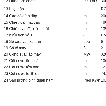
12
Dung tích chống lũ
triệu m3
30
13
Loại đập
-
R
14
Cao độ đỉnh đập
m
20
15
Chiều dài mặt đập
m
48
16
Chiều cao đập lớn nhất
m
13
17
Kiểu tràn xả lũ
-
Có
18
Số cửa van xả tràn
cửa
6
19
Số tổ máy
tổ
2
20
Công suất lắp máy
MW
32
21
Cột nước tính toán
m
10
22
Cột nước lớn nhất
m
12
23
Cột nước tối thiểu
m
74
24
Sản lượng bình quân năm
Triệu KWh
10