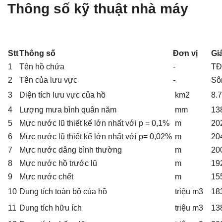
Thông số kỹ thuật nhà máy
Stt
Thông số
Đơn vị
Giá
1
Tên hồ chứa
-
TĐ
2
Tên của lưu vực
-
Sô
3
Diện tích lưu vực của hồ
km2
8.
4
Lượng mưa bình quân năm
mm
13
5
Mực nước lũ thiết kế lớn nhất với p = 0,1%
m
20
6
Mực nước lũ thiết kế lớn nhất với p= 0,02%
m
20
7
Mực nước dâng bình thường
m
20
8
Mực nước hồ trước lũ
m
19
9
Mực nước chết
m
15
10
Dung tích toàn bộ của hồ
triệu m3
18
11
Dung tích hữu ích
triệu m3
13