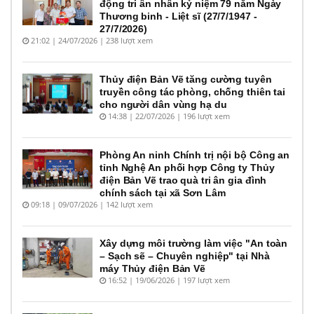
động tri ân nhân kỷ niệm 79 năm Ngày
Thương binh - Liệt sĩ (27/7/1947 -
27/7/2026)
21:02 | 24/07/2026 | 238 lượt xem
Thủy điện Bản Vẽ tăng cường tuyên
truyền công tác phòng, chống thiên tai
cho người dân vùng hạ du
14:38 | 22/07/2026 | 196 lượt xem
Phòng An ninh Chính trị nội bộ Công an
tỉnh Nghệ An phối hợp Công ty Thủy
điện Bản Vẽ trao quà tri ân gia đình
chính sách tại xã Sơn Lâm
09:18 | 09/07/2026 | 142 lượt xem
Xây dựng môi trường làm việc "An toàn
– Sạch sẽ – Chuyên nghiệp" tại Nhà
máy Thủy điện Bản Vẽ
16:52 | 19/06/2026 | 197 lượt xem