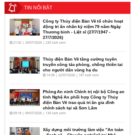
TIN NỔI BẬT
Công ty Thủy điện Bản Vẽ tổ chức hoạt
động tri ân nhân kỷ niệm 79 năm Ngày
Thương binh - Liệt sĩ (27/7/1947 -
27/7/2026)
21:02 | 24/07/2026 | 230 lượt xem
Thủy điện Bản Vẽ tăng cường tuyên
truyền công tác phòng, chống thiên tai
cho người dân vùng hạ du
14:38 | 22/07/2026 | 187 lượt xem
Phòng An ninh Chính trị nội bộ Công an
tỉnh Nghệ An phối hợp Công ty Thủy
điện Bản Vẽ trao quà tri ân gia đình
chính sách tại xã Sơn Lâm
09:18 | 09/07/2026 | 130 lượt xem
Xây dựng môi trường làm việc "An toàn
– Sạch sẽ – Chuyên nghiệp" tại Nhà