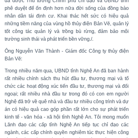
đã được Thủ tướng Chính phủ chỉ đạo và UBND tỉnh
phê duyệt để ổn định hơn nữa đời sống của đồng bào
nhân dân tái định cư. Khai thác hết sức có hiệu quả
những tiềm năng của vùng hồ thủy điện Bản Vẽ, quản lý
tốt công tác quản lý và trồng bù rừng, đảm bảo môi
trường sinh thái và phát triển bền vững./.
Ông Nguyễn Văn Thành - Giám đốc Công ty thủy điện
Bản Vẽ:
Trong nhiều năm qua, UBND tỉnh Nghệ An đã ban hành
rất nhiều chính sách thu hút đầu tư, thương mại và tổ
chức các hoạt động xúc tiến đầu tư, thương mại và đối
ngoại; rất nhiều nhà đầu tư trong đó có con em người
Nghệ đã trở về quê nhà và đầu tư nhiều công trình và dự
án có hiệu quả cao góp phần rất lớn cho sự phát triển
kinh tế - văn hóa - xã hội tỉnh Nghệ An. Tôi mong muốn
Lãnh đạo các cấp tỉnh Nghệ An tiếp tục chỉ đạo các
ngành, các cấp chính quyền nghiêm túc thực hiện công