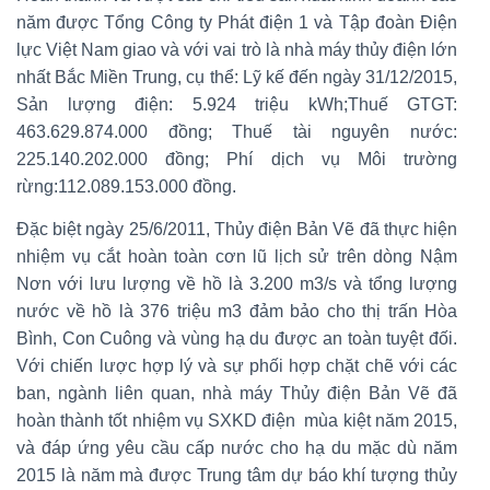
năm được Tổng Công ty Phát điện 1 và Tập đoàn Điện
lực Việt Nam giao và với vai trò là nhà máy thủy điện lớn
nhất Bắc Miền Trung, cụ thể: Lỹ kế đến ngày 31/12/2015,
Sản lượng điện: 5.924 triệu kWh;Thuế GTGT:
463.629.874.000 đồng; Thuế tài nguyên nước:
225.140.202.000 đồng; Phí dịch vụ Môi trường
rừng:112.089.153.000 đồng.
Đặc biệt ngày 25/6/2011, Thủy điện Bản Vẽ đã thực hiện
nhiệm vụ cắt hoàn toàn cơn lũ lịch sử trên dòng Nậm
Nơn với lưu lượng về hồ là 3.200 m3/s và tổng lượng
nước về hồ là 376 triệu m3 đảm bảo cho thị trấn Hòa
Bình, Con Cuông và vùng hạ du được an toàn tuyệt đối.
Với chiến lược hợp lý và sự phối hợp chặt chẽ với các
ban, ngành liên quan, nhà máy Thủy điện Bản Vẽ đã
hoàn thành tốt nhiệm vụ SXKD điện mùa kiệt năm 2015,
và đáp ứng yêu cầu cấp nước cho hạ du mặc dù năm
2015 là năm mà được Trung tâm dự báo khí tượng thủy