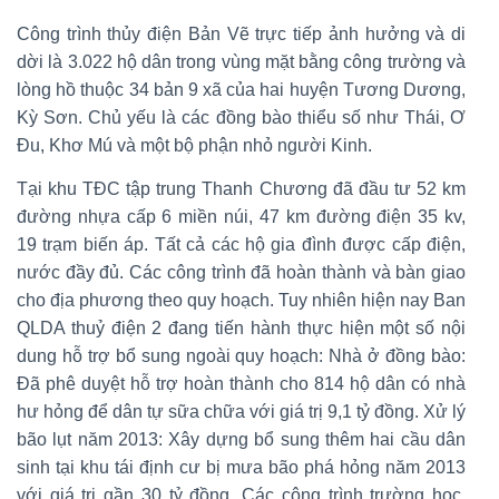
Công trình thủy điện Bản Vẽ trực tiếp ảnh hưởng và di
dời là 3.022 hộ dân trong vùng mặt bằng công trường và
lòng hồ thuộc 34 bản 9 xã của hai huyện Tương Dương,
Kỳ Sơn. Chủ yếu là các đồng bào thiểu số như Thái, Ơ
Đu, Khơ Mú và một bộ phận nhỏ người Kinh.
Tại khu TĐC tập trung Thanh Chương đã đầu tư 52 km
đường nhựa cấp 6 miền núi, 47 km đường điện 35 kv,
19 trạm biến áp. Tất cả các hộ gia đình được cấp điện,
nước đầy đủ. Các công trình đã hoàn thành và bàn giao
cho địa phương theo quy hoạch. Tuy nhiên hiện nay Ban
QLDA thuỷ điện 2 đang tiến hành thực hiện một số nội
dung hỗ trợ bổ sung ngoài quy hoạch: Nhà ở đồng bào:
Đã phê duyệt hỗ trợ hoàn thành cho 814 hộ dân có nhà
hư hỏng để dân tự sữa chữa với giá trị 9,1 tỷ đồng. Xử lý
bão lụt năm 2013: Xây dựng bổ sung thêm hai cầu dân
sinh tại khu tái định cư bị mưa bão phá hỏng năm 2013
với giá trị gần 30 tỷ đồng. Các công trình trường học,