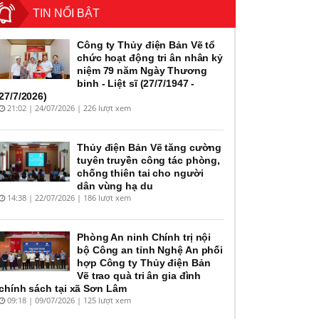
TIN NỔI BẬT
Công ty Thủy điện Bản Vẽ tổ
chức hoạt động tri ân nhân kỷ
niệm 79 năm Ngày Thương
binh - Liệt sĩ (27/7/1947 -
27/7/2026)
21:02 | 24/07/2026 | 226 lượt xem
Thủy điện Bản Vẽ tăng cường
tuyên truyền công tác phòng,
chống thiên tai cho người
dân vùng hạ du
14:38 | 22/07/2026 | 186 lượt xem
Phòng An ninh Chính trị nội
bộ Công an tỉnh Nghệ An phối
hợp Công ty Thủy điện Bản
Vẽ trao quà tri ân gia đình
chính sách tại xã Sơn Lâm
09:18 | 09/07/2026 | 125 lượt xem