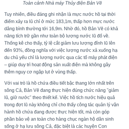
Toàn cảnh Nhà máy Thủy điện Bản Vẽ
Tuy nhiên, điều đáng ghi nhận là mực nước hồ tại thời
điểm xảy ra lũ chỉ ở mức 183,1m, thấp hơn mực nước
dâng bình thường tới 16,9m. Nhờ đó, hồ Bản Vẽ có khả
năng tích trữ gần như toàn bộ lượng nước lũ đổ về.
Thống kê cho thấy, tỷ lệ cắt giảm lưu lượng đỉnh lũ lên
đến 93%, đồng nghĩa với việc lượng nước xả xuống hạ
du chủ yếu chỉ là lượng nước qua các tổ máy phát điện
– giúp duy trì hoạt động sản xuất điện mà không gây
thêm nguy cơ ngập lụt ở vùng thấp.
Với vai trò là hồ chứa điều tiết bậc thang lớn nhất trên
sông Cả, Bản Vẽ đang thực hiện đúng chức năng "giảm
lũ, giữ nước" theo thiết kế. Việc hồ tích nước hiệu quả
trong đợt lũ này không chỉ cho thấy công tác quản lý vận
hành hồ chứa đang được thực hiện tốt, mà còn góp
phần bảo vệ an toàn cho hàng chục ngàn hộ dân sinh
sống ở hạ lưu sông Cả, đặc biệt là các huyện Con