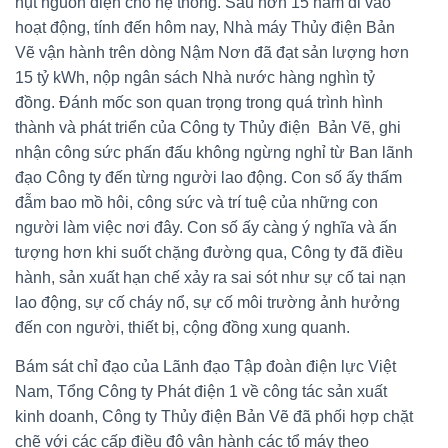
hụt nguồn điện cho hệ thống. Sau hơn 15 năm đi vào
hoạt động, tính đến hôm nay, Nhà máy Thủy điện Bản
Vẽ vận hành trên dòng Nậm Nơn đã đạt sản lượng hơn
15 tỷ kWh, nộp ngân sách Nhà nước hàng nghìn tỷ
đồng. Đánh mốc son quan trọng trong quá trình hình
thành và phát triển của Công ty Thủy điện Bản Vẽ, ghi
nhận công sức phấn đấu không ngừng nghỉ từ Ban lãnh
đạo Công ty đến từng người lao động. Con số ấy thấm
đẫm bao mồ hôi, công sức và trí tuệ của những con
người làm việc nơi đây. Con số ấy càng ý nghĩa và ấn
tượng hơn khi suốt chặng đường qua, Công ty đã điều
hành, sản xuất hạn chế xảy ra sai sót như sự cố tai nạn
lao động, sự cố cháy nổ, sự cố môi trường ảnh hưởng
đến con người, thiết bị, cộng đồng xung quanh.
Bám sát chỉ đạo của Lãnh đạo Tập đoàn điện lực Việt
Nam, Tổng Công ty Phát điện 1 về công tác sản xuất
kinh doanh, Công ty Thủy điện Bản Vẽ đã phối hợp chặt
chẽ với các cấp điều độ vận hành các tổ máy theo