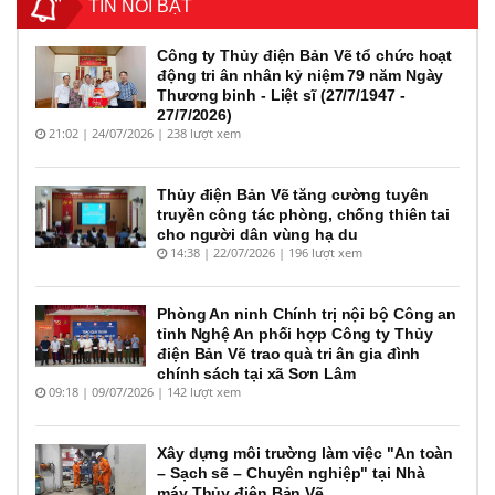
TIN NỔI BẬT
Công ty Thủy điện Bản Vẽ tổ chức hoạt
động tri ân nhân kỷ niệm 79 năm Ngày
Thương binh - Liệt sĩ (27/7/1947 -
27/7/2026)
21:02 | 24/07/2026 | 238 lượt xem
Thủy điện Bản Vẽ tăng cường tuyên
truyền công tác phòng, chống thiên tai
cho người dân vùng hạ du
14:38 | 22/07/2026 | 196 lượt xem
Phòng An ninh Chính trị nội bộ Công an
tỉnh Nghệ An phối hợp Công ty Thủy
điện Bản Vẽ trao quà tri ân gia đình
chính sách tại xã Sơn Lâm
09:18 | 09/07/2026 | 142 lượt xem
Xây dựng môi trường làm việc "An toàn
– Sạch sẽ – Chuyên nghiệp" tại Nhà
máy Thủy điện Bản Vẽ