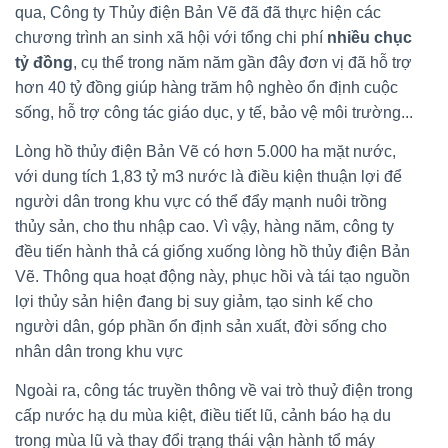
qua, Công ty Thủy điện Bản Vẽ đã đã thực hiện các
chương trình an sinh xã hội với tổng chi phí
nhiều chục
tỷ đồn
g
, cụ thể trong năm năm gần đây đơn vị đã hỗ trợ
hơn 40 tỷ đồng giúp hàng trăm hộ nghèo ổn định cuộc
sống, hỗ trợ công tác giáo dục, y tế, bảo vệ môi trường...
Lòng hồ thủy điện Bản Vẽ có hơn 5.000 ha mặt nước,
với dung tích 1,83 tỷ m3 nước là điều kiện thuận lợi để
người dân trong khu vực có thể đẩy mạnh nuôi trồng
thủy sản, cho thu nhập cao. Vì vậy, hàng năm, công ty
đều tiến hành thả cá giống xuống lòng hồ thủy điện Bản
Vẽ. Thông qua hoạt động này, phục hồi và tái tạo nguồn
lợi thủy sản hiện đang bị suy giảm, tạo sinh kế cho
người dân, góp phần ổn định sản xuất, đời sống cho
nhân dân trong khu vực
Ngoài ra, công tác truyền thông về vai trò thuỷ điện trong
cấp nước hạ du mùa kiệt, điều tiết lũ, cảnh báo hạ du
trong mùa lũ và thay đổi trạng thái vận hành tổ máy