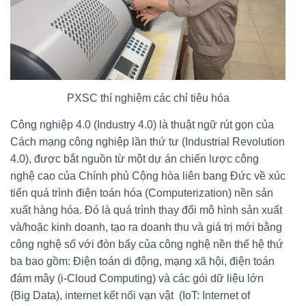
PXSC thí nghiệm các chỉ tiêu hóa
Công nghiệp 4.0 (Industry 4.0) là thuật ngữ rút gọn của
Cách mạng công nghiệp lần thứ tư (Industrial Revolution
4.0), được bắt nguồn từ một dự án chiến lược công
nghệ cao của Chính phủ Cộng hòa liên bang Đức về xúc
tiến quá trình điện toán hóa (Computerization) nền sản
xuất hàng hóa. Đó là quá trình thay đổi mô hình sản xuất
và/hoặc kinh doanh, tạo ra doanh thu và giá trị mới bằng
công nghệ số với đòn bẩy của công nghệ nền thế hệ thứ
ba bao gồm: Điện toán di động, mạng xã hội, điện toán
đám mây (i-Cloud Computing) và các gói dữ liệu lớn
(Big Data), internet kết nối vạn vật (IoT: Internet of