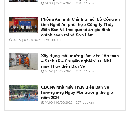
14:38 | 22/07/2026 | 190 lượt xem
Phòng An ninh Chính trị nội bộ Công an
tỉnh Nghệ An phối hợp Công ty Thủy
điện Bản Vẽ trao quà tri ân gia đình
chính sách tại xã Sơn Lâm
09:18 | 09/07/2026 | 136 lượt xem
Xây dựng môi trường làm việc "An toàn
– Sạch sẽ – Chuyên nghiệp" tại Nhà
máy Thủy điện Bản Vẽ
16:52 | 19/06/2026 | 192 lượt xem
CBCNV Nhà máy Thủy điện Bản Vẽ
hưởng ứng Ngày Môi trường thế giới
năm 2026
14:00 | 08/06/2026 | 257 lượt xem