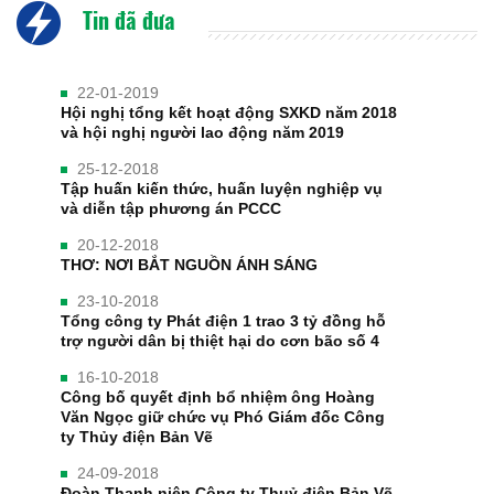
Tin đã đưa
22-01-2019
Hội nghị tổng kết hoạt động SXKD năm 2018
và hội nghị người lao động năm 2019
25-12-2018
Tập huấn kiến thức, huấn luyện nghiệp vụ
và diễn tập phương án PCCC
20-12-2018
THƠ: NƠI BẮT NGUỒN ÁNH SÁNG
23-10-2018
Tổng công ty Phát điện 1 trao 3 tỷ đồng hỗ
trợ người dân bị thiệt hại do cơn bão số 4
16-10-2018
Công bố quyết định bổ nhiệm ông Hoàng
Văn Ngọc giữ chức vụ Phó Giám đốc Công
ty Thủy điện Bản Vẽ
24-09-2018
Đoàn Thanh niên Công ty Thuỷ điện Bản Vẽ