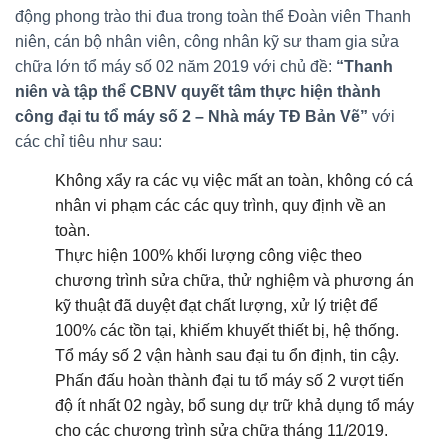
động phong trào thi đua trong toàn thể Đoàn viên Thanh
niên, cán bộ nhân viên, công nhân kỹ sư tham gia sửa
chữa lớn tổ máy số 02 năm 2019 với chủ đề:
“Thanh
niên và tập thể CBNV quyết tâm thực hiện thành
công đại tu tổ máy số 2 – Nhà máy TĐ Bản Vẽ”
với
các chỉ tiêu như sau:
Không xẩy ra các vụ việc mất an toàn, không có cá
nhân vi phạm các các quy trình, quy định về an
toàn.
Thực hiện 100% khối lượng công việc theo
chương trình sửa chữa, thử nghiệm và phương án
kỹ thuật đã duyệt đạt chất lượng, xử lý triệt để
100% các tồn tại, khiếm khuyết thiết bị, hệ thống.
Tổ máy số 2 vận hành sau đại tu ổn định, tin cậy.
Phấn đấu hoàn thành đại tu tổ máy số 2 vượt tiến
độ ít nhất 02 ngày, bổ sung dự trữ khả dụng tổ máy
cho các chương trình sửa chữa tháng 11/2019.