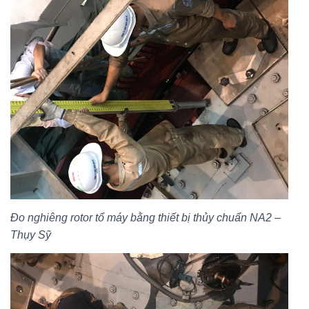
Đo nghiêng rotor tổ máy bằng thiết bị thủy chuẩn NA2 –
Thụy Sỹ