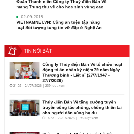
Đoàn Thanh niên Công ty Thuỷ điện Bản Vẽ
mang Trung thu về cho học sinh vùng cao
02-09-2018
VIETNAMNET.VN: Công an triệu tập hàng
loạt đối tượng tung tin vỡ đập ở Nghệ An
TIN NỔI BẬT
Công ty Thủy điện Bản Vẽ tổ chức hoạt
động tri ân nhân kỷ niệm 79 năm Ngày
Thương binh - Liệt sĩ (27/7/1947 -
27/7/2026)
21:02 | 24/07/2026 | 239 lượt xem
Thủy điện Bản Vẽ tăng cường tuyên
truyền công tác phòng, chống thiên tai
cho người dân vùng hạ du
14:38 | 22/07/2026 | 196 lượt xem