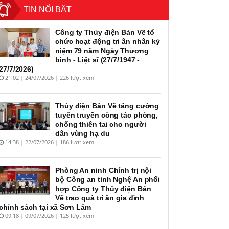
TIN NỔI BẬT
Công ty Thủy điện Bản Vẽ tổ
chức hoạt động tri ân nhân kỷ
niệm 79 năm Ngày Thương
binh - Liệt sĩ (27/7/1947 -
27/7/2026)
21:02 | 24/07/2026 | 226 lượt xem
Thủy điện Bản Vẽ tăng cường
tuyên truyền công tác phòng,
chống thiên tai cho người
dân vùng hạ du
14:38 | 22/07/2026 | 186 lượt xem
Phòng An ninh Chính trị nội
bộ Công an tỉnh Nghệ An phối
hợp Công ty Thủy điện Bản
Vẽ trao quà tri ân gia đình
chính sách tại xã Sơn Lâm
09:18 | 09/07/2026 | 125 lượt xem