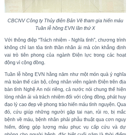
CBCNV Công ty Thủy điện Bản Vẽ tham gia hiến máu
Tuần lễ hồng EVN lần thứ X
Với thông điệp “Trách nhiệm - Nghĩa tình”, chương trình
không chỉ lan tỏa tinh thần nhân ái mà còn khẳng định
vai trò tiên phong của ngành Điện lực trong các hoạt
động vì cộng đồng.
Tuần lễ hồng EVN hằng năm như một món quà ý nghĩa
mà toàn thể cán bộ, công nhân viên ngành Điện trên địa
bàn tỉnh Nghệ An nói riêng, cả nước nói chung thể hiện
lòng nhân ái và trách nhiệm đối với cộng đồng, phát huy
đạo lý cao đẹp về phong trào hiến máu tình nguyện. Qua
đó, cứu giúp những người gặp tai nạn, rủi ro, bị mắc
bệnh về máu, bệnh nhân phải phẫu thuật qua cơn nguy
hiểm, đóng góp lượng máu phục vụ cấp cứu và dự
phòng cho người bệnh, đặc biệt cuối năm là thời điểm