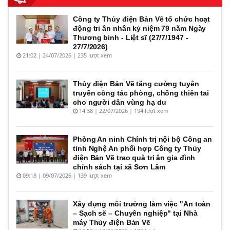
Công ty Thủy điện Bản Vẽ tổ chức hoạt
động tri ân nhân kỷ niệm 79 năm Ngày
Thương binh - Liệt sĩ (27/7/1947 -
27/7/2026)
21:02 | 24/07/2026 | 235 lượt xem
Thủy điện Bản Vẽ tăng cường tuyên
truyền công tác phòng, chống thiên tai
cho người dân vùng hạ du
14:38 | 22/07/2026 | 194 lượt xem
Phòng An ninh Chính trị nội bộ Công an
tỉnh Nghệ An phối hợp Công ty Thủy
điện Bản Vẽ trao quà tri ân gia đình
chính sách tại xã Sơn Lâm
09:18 | 09/07/2026 | 139 lượt xem
Xây dựng môi trường làm việc "An toàn
– Sạch sẽ – Chuyên nghiệp" tại Nhà
máy Thủy điện Bản Vẽ